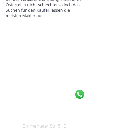
Österreich nicht schlechter – doch das
Suchen für den Käufer lassen die
meisten Makler aus.
WIR SIND FÜR SIE DA:
030 - 407 58 272
030 - 407 58 270
info@urbanplex.de
0159 - 08 46 01 57
SERVICE-BÜRO |
Emmentaler Str. 5 | D -